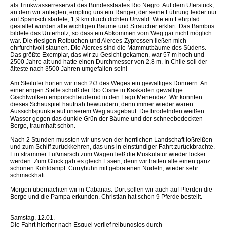
als Trinkwasserreservat des Bundesstaates Rio Negro. Auf dem Uferstück,
an dem wir anlegten, empfing uns ein Ranger, der seine Führung leider nur
auf Spanisch startete, 1,9 km durch dichten Urwald. Wie ein Lehrpfad
gestaltet wurden alle wichtigen Bäume und Sträucher erklärt. Das Bambus
bildete das Unterholz, so dass ein Abkommen vom Weg gar nicht möglich
war. Die riesigen Rotbuchen und Alerces-Zypressen ließen mich
ehrfurchtvoll staunen. Die Alerces sind die Mammutbäume des Südens.
Das größte Exemplar, das wir zu Gesicht gekamen, war 57 m hoch und
2500 Jahre alt und hatte einen Durchmesser von 2,8 m. In Chile soll der
älteste nach 3500 Jahren umgefallen sein!
Am Steilufer hörten wir nach 2/3 des Weges ein gewaltiges Donnern. An
einer engen Stelle schoß der Rio Cisne in Kaskaden gewaltige
Gischtwolken emporschleudernd in den Lago Menendez. Wir konnten
dieses Schauspiel hautnah bewundern, denn immer wieder waren
Aussichtspunkte auf unserem Weg ausgebaut. Die brodelnden weißen
Wasser gegen das dunkle Grün der Bäume und der schneebedeckten
Berge, traumhaft schön.
Nach 2 Stunden mussten wir uns von der herrlichen Landschaft loßreißen
und zum Schiff zurückkehren, das uns in einstündiger Fahrt zurückbrachte.
Ein strammer Fußmarsch zum Wagen ließ die Muskulatur wieder locker
werden. Zum Glück gab es gleich Essen, denn wir hatten alle einen ganz
schönen Kohldampf. Curryhuhn mit gebratenen Nudeln, wieder sehr
schmackhaft.
Morgen übernachten wir in Cabanas. Dort sollen wir auch auf Pferden die
Berge und die Pampa erkunden. Christian hat schon 9 Pferde bestellt.
Samstag, 12.01.
Die Fahrt hierher nach Esquel verlief reibungslos durch