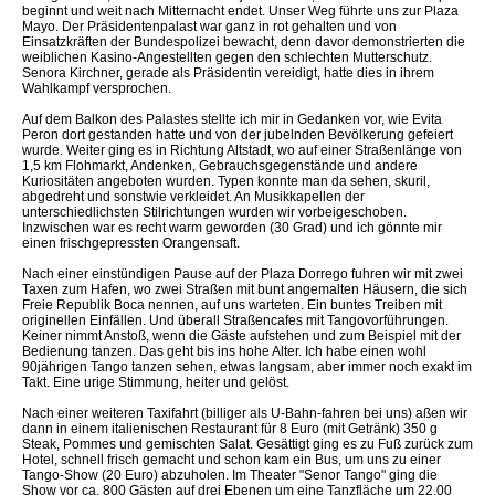
beginnt und weit nach Mitternacht endet. Unser Weg führte uns zur Plaza
Mayo. Der Präsidentenpalast war ganz in rot gehalten und von
Einsatzkräften der Bundespolizei bewacht, denn davor demonstrierten die
weiblichen Kasino-Angestellten gegen den schlechten Mutterschutz.
Senora Kirchner, gerade als Präsidentin vereidigt, hatte dies in ihrem
Wahlkampf versprochen.
Auf dem Balkon des Palastes stellte ich mir in Gedanken vor, wie Evita
Peron dort gestanden hatte und von der jubelnden Bevölkerung gefeiert
wurde. Weiter ging es in Richtung Altstadt, wo auf einer Straßenlänge von
1,5 km Flohmarkt, Andenken, Gebrauchsgegenstände und andere
Kuriositäten angeboten wurden. Typen konnte man da sehen, skuril,
abgedreht und sonstwie verkleidet. An Musikkapellen der
unterschiedlichsten Stilrichtungen wurden wir vorbeigeschoben.
Inzwischen war es recht warm geworden (30 Grad) und ich gönnte mir
einen frischgepressten Orangensaft.
Nach einer einstündigen Pause auf der Plaza Dorrego fuhren wir mit zwei
Taxen zum Hafen, wo zwei Straßen mit bunt angemalten Häusern, die sich
Freie Republik Boca nennen, auf uns warteten. Ein buntes Treiben mit
originellen Einfällen. Und überall Straßencafes mit Tangovorführungen.
Keiner nimmt Anstoß, wenn die Gäste aufstehen und zum Beispiel mit der
Bedienung tanzen. Das geht bis ins hohe Alter. Ich habe einen wohl
90jährigen Tango tanzen sehen, etwas langsam, aber immer noch exakt im
Takt. Eine urige Stimmung, heiter und gelöst.
Nach einer weiteren Taxifahrt (billiger als U-Bahn-fahren bei uns) aßen wir
dann in einem italienischen Restaurant für 8 Euro (mit Getränk) 350 g
Steak, Pommes und gemischten Salat. Gesättigt ging es zu Fuß zurück zum
Hotel, schnell frisch gemacht und schon kam ein Bus, um uns zu einer
Tango-Show (20 Euro) abzuholen. Im Theater "Senor Tango" ging die
Show vor ca. 800 Gästen auf drei Ebenen um eine Tanzfläche um 22.00