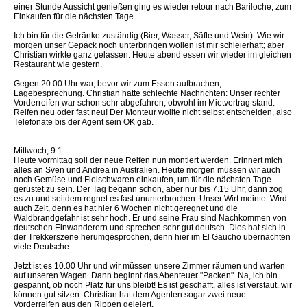
einer Stunde Aussicht genießen ging es wieder retour nach Bariloche, zum
Einkaufen für die nächsten Tage.
Ich bin für die Getränke zuständig (Bier, Wasser, Säfte und Wein). Wie wir
morgen unser Gepäck noch unterbringen wollen ist mir schleierhaft; aber
Christian wirkte ganz gelassen. Heute abend essen wir wieder im gleichen
Restaurant wie gestern.
Gegen 20.00 Uhr war, bevor wir zum Essen aufbrachen,
Lagebesprechung. Christian hatte schlechte Nachrichten: Unser rechter
Vorderreifen war schon sehr abgefahren, obwohl im Mietvertrag stand:
Reifen neu oder fast neu! Der Monteur wollte nicht selbst entscheiden, also
Telefonate bis der Agent sein OK gab.
Mittwoch, 9.1.
Heute vormittag soll der neue Reifen nun montiert werden. Erinnert mich
alles an Sven und Andrea in Australien. Heute morgen müssen wir auch
noch Gemüse und Fleischwaren einkaufen, um für die nächsten Tage
gerüstet zu sein. Der Tag begann schön, aber nur bis 7.15 Uhr, dann zog
es zu und seitdem regnet es fast ununterbrochen. Unser Wirt meinte: Wird
auch Zeit, denn es hat hier 6 Wochen nicht geregnet und die
Waldbrandgefahr ist sehr hoch. Er und seine Frau sind Nachkommen von
deutschen Einwanderern und sprechen sehr gut deutsch. Dies hat sich in
der Trekkerszene herumgesprochen, denn hier im El Gaucho übernachten
viele Deutsche.
Jetzt ist es 10.00 Uhr und wir müssen unsere Zimmer räumen und warten
auf unseren Wagen. Dann beginnt das Abenteuer "Packen". Na, ich bin
gespannt, ob noch Platz für uns bleibt! Es ist geschafft, alles ist verstaut, wir
können gut sitzen. Christian hat dem Agenten sogar zwei neue
Vorderreifen aus den Rippen geleiert.