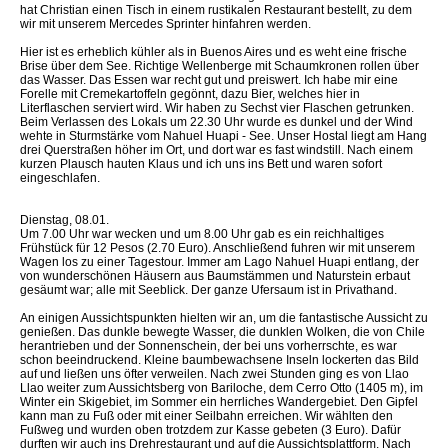
hat Christian einen Tisch in einem rustikalen Restaurant bestellt, zu dem
wir mit unserem Mercedes Sprinter hinfahren werden.
Hier ist es erheblich kühler als in Buenos Aires und es weht eine frische
Brise über dem See. Richtige Wellenberge mit Schaumkronen rollen über
das Wasser. Das Essen war recht gut und preiswert. Ich habe mir eine
Forelle mit Cremekartoffeln gegönnt, dazu Bier, welches hier in
Literflaschen serviert wird. Wir haben zu Sechst vier Flaschen getrunken.
Beim Verlassen des Lokals um 22.30 Uhr wurde es dunkel und der Wind
wehte in Sturmstärke vom Nahuel Huapi - See. Unser Hostal liegt am Hang
drei Querstraßen höher im Ort, und dort war es fast windstill. Nach einem
kurzen Plausch hauten Klaus und ich uns ins Bett und waren sofort
eingeschlafen.
Dienstag, 08.01.
Um 7.00 Uhr war wecken und um 8.00 Uhr gab es ein reichhaltiges
Frühstück für 12 Pesos (2.70 Euro). Anschließend fuhren wir mit unserem
Wagen los zu einer Tagestour. Immer am Lago Nahuel Huapi entlang, der
von wunderschönen Häusern aus Baumstämmen und Naturstein erbaut
gesäumt war; alle mit Seeblick. Der ganze Ufersaum ist in Privathand.
An einigen Aussichtspunkten hielten wir an, um die fantastische Aussicht zu
genießen. Das dunkle bewegte Wasser, die dunklen Wolken, die von Chile
herantrieben und der Sonnenschein, der bei uns vorherrschte, es war
schon beeindruckend. Kleine baumbewachsene Inseln lockerten das Bild
auf und ließen uns öfter verweilen. Nach zwei Stunden ging es von Llao
Llao weiter zum Aussichtsberg von Bariloche, dem Cerro Otto (1405 m), im
Winter ein Skigebiet, im Sommer ein herrliches Wandergebiet. Den Gipfel
kann man zu Fuß oder mit einer Seilbahn erreichen. Wir wählten den
Fußweg und wurden oben trotzdem zur Kasse gebeten (3 Euro). Dafür
durften wir auch ins Drehrestaurant und auf die Aussichtsplattform. Nach