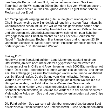
den See, die Berge und den Fluß, der von einem anderen See kam.
Traumhaft schön! Wir standen 200 m über dem See vom Wind umrauscht,
und die Sonne schien auf das blaugrüne Wasser. Es gibt schon schöne
Flecken auf der Erde!
Am Campingplatz verging uns die gute Laune gleich wieder, denn die
Chefin brauchte eine gute Stunde, bis wir endlich unseren Platz hatten. Es
war inzwischen schon 19.00 Uhr. Wir waren alle ganz schön sauer, denn
unser Magen knurrte schon heftig. Nun hieß es die nassen Zelte aufbauen
und einräumen. Als Überbrückung haben wir schnell ein paar Scheiben
Brot gegessen, und Christian machte sich ans Kochen (Goulasch mit
Nudeln). Nach ein paar Bechern Bier kamen Klaus und ich gegen 23.30
Uhr in den Schlafsack. Diese Nacht schlief ich schon erheblich besser und
hörte sogar um 7.00 Uhr meinen Wecker.
Freitag,11.01.
Heute war eine Bootsfahrt auf dem Lago Menendez geplant zu einem
Uferstreifen, an dem noch uralte Alerces (Zypressenbäume) wachsen.
Insgesamt soll es in Chile und Argentinien nur noch 3000 Bäume dieser Art
geben. Über eine Hängebrücke querten wir den Rio Menendez, und immer
am Ufer entlang ging es zum Bootsanleger, wo wir eine Stunde vor Abfahrt
des Schiffes eintrafen. Da die Sonne vom Himmel lachte, fiel uns das
Warten nicht schwer. Die umliegenden Berge, die dichten Wälder, die die
Hänge bedeckten, das tiefdunkle blaue Wasser des Sees und als
Begrenzung im Norden zwei gletscherbedeckte Berge, die grünlich im
Sonnenlicht schimmerten, ließen uns die Wartezeit in der Sonne verkürzen.
Viele schöne Fotos vom See und den Uferregionen landeten auf den Chips
der Kameras.
Die Fahrt auf dem See war sehr windig aber wunderschön, da unser Boot
als einziges auf dem riesigen See unterwegs war. Diese Seen dienen auch