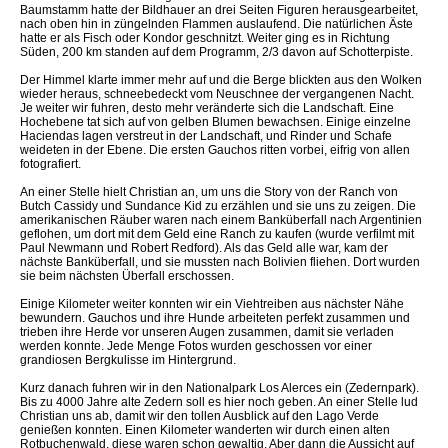
Baumstamm hatte der Bildhauer an drei Seiten Figuren herausgearbeitet,
nach oben hin in züngelnden Flammen auslaufend. Die natürlichen Äste
hatte er als Fisch oder Kondor geschnitzt. Weiter ging es in Richtung
Süden, 200 km standen auf dem Programm, 2/3 davon auf Schotterpiste.
Der Himmel klarte immer mehr auf und die Berge blickten aus den Wolken
wieder heraus, schneebedeckt vom Neuschnee der vergangenen Nacht.
Je weiter wir fuhren, desto mehr veränderte sich die Landschaft. Eine
Hochebene tat sich auf von gelben Blumen bewachsen. Einige einzelne
Haciendas lagen verstreut in der Landschaft, und Rinder und Schafe
weideten in der Ebene. Die ersten Gauchos ritten vorbei, eifrig von allen
fotografiert.
An einer Stelle hielt Christian an, um uns die Story von der Ranch von
Butch Cassidy und Sundance Kid zu erzählen und sie uns zu zeigen. Die
amerikanischen Räuber waren nach einem Banküberfall nach Argentinien
geflohen, um dort mit dem Geld eine Ranch zu kaufen (wurde verfilmt mit
Paul Newmann und Robert Redford). Als das Geld alle war, kam der
nächste Banküberfall, und sie mussten nach Bolivien fliehen. Dort wurden
sie beim nächsten Überfall erschossen.
Einige Kilometer weiter konnten wir ein Viehtreiben aus nächster Nähe
bewundern. Gauchos und ihre Hunde arbeiteten perfekt zusammen und
trieben ihre Herde vor unseren Augen zusammen, damit sie verladen
werden konnte. Jede Menge Fotos wurden geschossen vor einer
grandiosen Bergkulisse im Hintergrund.
Kurz danach fuhren wir in den Nationalpark Los Alerces ein (Zedernpark).
Bis zu 4000 Jahre alte Zedern soll es hier noch geben. An einer Stelle lud
Christian uns ab, damit wir den tollen Ausblick auf den Lago Verde
genießen konnten. Einen Kilometer wanderten wir durch einen alten
Rotbuchenwald, diese waren schon gewaltig. Aber dann die Aussicht auf