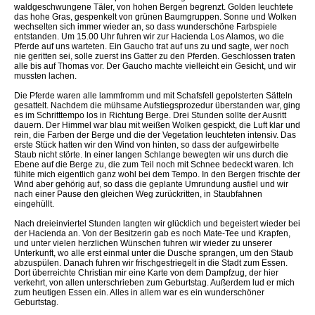
waldgeschwungene Täler, von hohen Bergen begrenzt. Golden leuchtete
das hohe Gras, gespenkelt von grünen Baumgruppen. Sonne und Wolken
wechselten sich immer wieder an, so dass wunderschöne Farbspiele
entstanden. Um 15.00 Uhr fuhren wir zur Hacienda Los Alamos, wo die
Pferde auf uns warteten. Ein Gaucho trat auf uns zu und sagte, wer noch
nie geritten sei, solle zuerst ins Gatter zu den Pferden. Geschlossen traten
alle bis auf Thomas vor. Der Gaucho machte vielleicht ein Gesicht, und wir
mussten lachen.
Die Pferde waren alle lammfromm und mit Schafsfell gepolsterten Sätteln
gesattelt. Nachdem die mühsame Aufstiegsprozedur überstanden war, ging
es im Schritttempo los in Richtung Berge. Drei Stunden sollte der Ausritt
dauern. Der Himmel war blau mit weißen Wolken gespickt, die Luft klar und
rein, die Farben der Berge und die der Vegetation leuchteten intensiv. Das
erste Stück hatten wir den Wind von hinten, so dass der aufgewirbelte
Staub nicht störte. In einer langen Schlange bewegten wir uns durch die
Ebene auf die Berge zu, die zum Teil noch mit Schnee bedeckt waren. Ich
fühlte mich eigentlich ganz wohl bei dem Tempo. In den Bergen frischte der
Wind aber gehörig auf, so dass die geplante Umrundung ausfiel und wir
nach einer Pause den gleichen Weg zurückritten, in Staubfahnen
eingehüllt.
Nach dreieinviertel Stunden langten wir glücklich und begeistert wieder bei
der Hacienda an. Von der Besitzerin gab es noch Mate-Tee und Krapfen,
und unter vielen herzlichen Wünschen fuhren wir wieder zu unserer
Unterkunft, wo alle erst einmal unter die Dusche sprangen, um den Staub
abzuspülen. Danach fuhren wir frischgestriegelt in die Stadt zum Essen.
Dort überreichte Christian mir eine Karte von dem Dampfzug, der hier
verkehrt, von allen unterschrieben zum Geburtstag. Außerdem lud er mich
zum heutigen Essen ein. Alles in allem war es ein wunderschöner
Geburtstag.