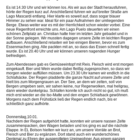
Es ist 14.30 Uhr und wir können los. Als wir aus der Stadt herausfuhren,
hörte der Regen kurz auf. Anschließend fuhren wir auf breiter Straße am
Lago Mascardi entlang. Hier klarte es soweit auf, dass sogar blauer
Himmer zu sehen war. Ideal für ein paar Aufnahmen der umliegenden
Berge. Etwas weiter war es mit der Herrlichkeit schon wieder vorbei. Eine
neue Regenfront erreichte uns. Am Lago Puelo steuerten wir einen
schönen Zeltplatz an. Christian hatte hier im letzten Jahr gebadet und in
der Sonne gelegen. Wir mussten dagegen unsere Zelte im leichten Regen
aufbauen. Anschließend relaxten wir bei einigen Bieren, bevor es zum
Essenmachen ging. Alle packten mit an, so dass das Essen schnell fertig
wurde. Es ist 20.40 Uhr und wir können unseren nagenden Hunger
befriedigen.
Zum Abendessen gab es Gemüseeintopf mit Reis. Fleisch wird erst morgen
eingekauft. Bier und Wein wurde dabei fleißig zugesprochen, so dass wir
morgen wieder auffüllen müssen. Um 23.30 Uhr kamen wir endlich in die
Schlafsäcke. Der Regen pladderte die ganze Nacht auf unsere Zelte und
hielt bis zum Morgengrauen an. Der See, an dem wir zelten, soll von
Bergen umgeben sein, wir sahen keine, nur Regenwolken, mal hellgrau,
dann wieder dunkelgrau. Schlafen konnte ich auch nicht so gut, ich muß
mich erst wieder an die Iso-Matte und den engen Schlafsack gewöhnen.
Morgens nach dem Frühstück ließ der Regen endlich nach, bis er
schließlich ganz aufhörte.
Donnerstag,10.01.
Nachdem der Regen aufgehört hatte, konnten wir unsere nassen Zelte
zusammenpacken, den Wagen beladen und los ging es auf die nächste
Etappe. In EL Bolson hielten wir kurz an, um unsere Vorräte an Brot,
Fleisch und Bier zu ergänzen. Dort stand auch ein wunderschönes
Denkmal zu Ehren der ausgerotteten Ureinwohner. Aus einem ganzen