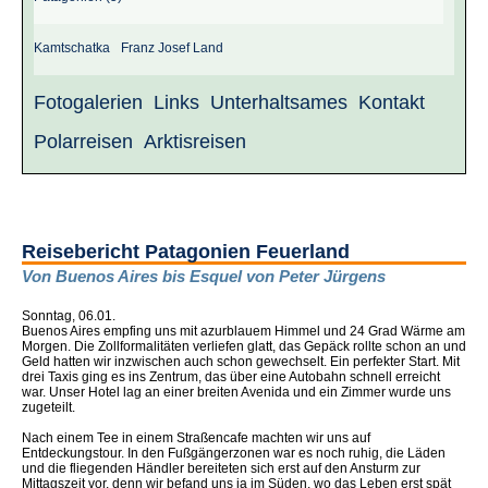
Kamtschatka
Franz Josef Land
Fotogalerien
Links
Unterhaltsames
Kontakt
Polarreisen
Arktisreisen
Reisebericht Patagonien Feuerland
Von Buenos Aires bis Esquel von Peter Jürgens
Sonntag, 06.01.
Buenos Aires empfing uns mit azurblauem Himmel und 24 Grad Wärme am
Morgen. Die Zollformalitäten verliefen glatt, das Gepäck rollte schon an und
Geld hatten wir inzwischen auch schon gewechselt. Ein perfekter Start. Mit
drei Taxis ging es ins Zentrum, das über eine Autobahn schnell erreicht
war. Unser Hotel lag an einer breiten Avenida und ein Zimmer wurde uns
zugeteilt.
Nach einem Tee in einem Straßencafe machten wir uns auf
Entdeckungstour. In den Fußgängerzonen war es noch ruhig, die Läden
und die fliegenden Händler bereiteten sich erst auf den Ansturm zur
Mittagszeit vor, denn wir befand uns ja im Süden, wo das Leben erst spät