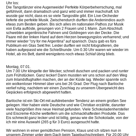
Uhr los:
Die Tangotänzer eine Augenweide! Perfekte Körperbeherrschung, mal
gefühlvoll, dann dramatisch und ganz wild und immer machohaft. Ich
wusste gar nicht, dass es so viele Tangostile gibt. Ein Live-Orchester
lieferte die perfekte Musik. Zwischendurch durften die Andenindios auch
etwas zum Besten geben. Bis sich alles im nationalen Pathos zur Musik
von Evita auflöste, gesungen von 2 Frauen und 1 Mann. Zum Abschluß
schwebten argentinische Fahnen und Goldregen von der Decke. Die
Paare mit der linken Hand auf dem Herzen bewegungslos verharrend; und
immer wieder "cry for me Argentina" auf spanisch. Dazu gab es fürs
Publikum ein Glas Sekt frei. Leider durften wir nicht fotografieren, die
haben aufgepasst wie die Schießhunde. Um 0.30 Uhr waren wir wieder im
Hotel, ab ins Bett, damit wenigstens noch etwas Schlaf übrig blieb.
Montag, 07.01.
Um 7.00 Uhr klingelte der Wecker, schnell duschen und packen und runter
zum Frühstücken. Ganz lecker! Dann mussten wir uns schon auf den Weg
zum Inlandsflughafen machen, der an der Küste lag. Wieder spannte sich
ein wolkenloser Himmel über uns bei 26 Grad. Der Flug nach Bariloche
verlief ruhig, nachdem wir einen Zuschlag zu unserem Übergewicht des
Gepäckes erfolgreich abgewehrt hatten.
Bariloche ist ein Ski-Ort mit aufstrebender Tendenz an einem großen See
gelegen. Hier haben viele Deutsche und wie Christian erzählte, darunter
viele Nazigrößen ihre neue Heimat gefunden. Viele Schokoladenhersteller
und Eiscreme-Köche wetteifern um die schmackhaftesten Produkte. Das
Eis schmeckt ganz lecker und ist billig, genau wie die Schokolade, von der
ich mir eine Auswahl (265 g für 3 Euro) ausgesucht hatte.
Wir wohnen in einer gemütlichen Pension, Klaus und ich sitzen nun in
unserem Zimmer unter dem Dach beim Tagebuchschreiben. Für 20.00 Uhr