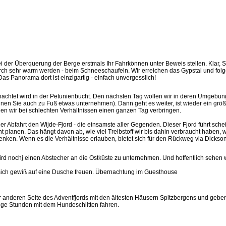
ei der Überquerung der Berge erstmals Ihr Fahrkönnen unter Beweis stellen. Klar, 
rch sehr warm werden - beim Schneeschaufeln. Wir erreichen das Gypstal und fol
as Panorama dort ist einzigartig - einfach unvergesslich!
nachtet wird in der Petunienbucht. Den nächsten Tag wollen wir in deren Umgebun
önnen Sie auch zu Fuß etwas unternehmen). Dann geht es weiter, ist wieder ein grö
en wir bei schlechten Verhältnissen einen ganzen Tag verbringen.
er Abfahrt den Wijde-Fjord - die einsamste aller Gegenden. Dieser Fjord führt sch
 planen. Das hängt davon ab, wie viel Treibstoff wir bis dahin verbraucht haben, wi
nken. Wenn es die Verhältnisse erlauben, bietet sich für den Rückweg via Dickson
wird nochj einen Abstecher an die Ostküste zu unternehmen. Und hoffentlich sehen 
sich gewiß auf eine Dusche freuen. Übernachtung im Guesthouse
anderen Seite des Adventfjords mit den ältesten Häusern Spitzbergens und gebe
ige Stunden mit dem Hundeschlitten fahren.