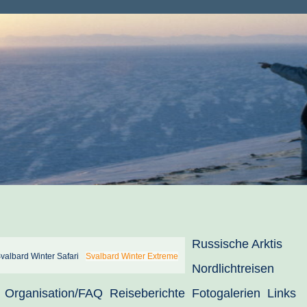
Russische Arktis
valbard Winter Safari
Svalbard Winter Extreme
Nordlichtreisen
Organisation/FAQ
Reiseberichte
Fotogalerien
Links