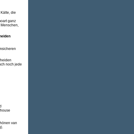
Kälte, die
moart ganz
r Menschen,
heiden
rmsicheren
cheiden
auch noch jede
d
thouse
chönen van
).