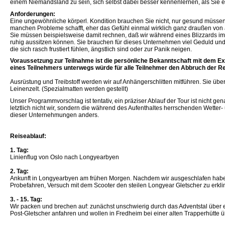
einem Niemandsland zu sein, sich selbst dabei besser kennenlernen, als Sie e
Anforderungen:
Eine ungewöhnliche körperl. Kondition brauchen Sie nicht, nur gesund müssen Sie
manchen Probleme schafft, eher das Gefühl einmal wirklich ganz draußen von 
Sie müssen beispielsweise damit rechnen, daß wir während eines Blizzards i
ruhig aussitzen können. Sie brauchen für dieses Unternehmen viel Geduld und
die sich rasch frustiert fühlen, ängstlich sind oder zur Panik neigen.
Voraussetzung zur Teilnahme ist die persönliche Bekanntschaft mit dem Ex
eines Teilnehmers unterwegs würde für alle Teilnehmer den Abbruch der R
Ausrüstung und Treibstoff werden wir auf Anhängerschlitten mitführen. Sie üb
Leinenzelt. (Spezialmatten werden gestellt)
Unser Programmvorschlag ist tentativ, ein präziser Ablauf der Tour ist nicht 
letztlich nicht wir, sondern die während des Aufenthaltes herrschenden Wetter- 
dieser Unternehmungen anders.
Reiseablauf:
1. Tag:
Linienflug von Oslo nach Longyearbyen
2. Tag:
Ankunft in Longyearbyen am frühen Morgen. Nachdem wir ausgeschlafen hab
Probefahren, Versuch mit dem Scooter den steilen Longyear Gletscher zu erk
3. - 15. Tag:
Wir packen und brechen auf: zunächst unschwierig durch das Adventstal über
Post-Gletscher anfahren und wollen in Fredheim bei einer alten Trapperhütte