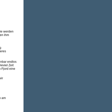
Sie werden
gen ihm
g
ßeres
einbar endlos
eviel Zeit
-Fjord eine
wir
n am