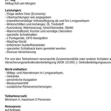
17. Tag:
Abflug früh am Morgen
Leistungen:
- Flüge ab/bis Oslo (Economy)
- Übernachtungen wie angegeben
- expeditionsmäßige Vollverpflegung ab und bis Longyearbyen
- Motorschlitten und Anhänger, Öl, Treibstoff
- Ausrüstung: Wärmeanzug, Gesichtsmaske, Stiefel
- Mannschaftszelt, Kocher und sonstige Utensilien
- spezielle Schlafmatten
- 2 Funkgeräte, GPS-Navigation
- MayDay-Gerät
- erfahrener Guide/Reiseleiter
- spezieller Schlafsack kann gemietet werden
- Rescue-Versicherung
Für von den Teilnehmern verursachte Zusammenstöße oder andere Schäden an d
Versicherungsselbstkostenbeteiligung (NOK 10.000,-). Selbstbeteiligungsaussc
Nicht enthalten:
- Mittag- und Abendessen in Longyearbyen,
- Getränke
- persönliche Ausgaben
- Museumseintritt
- zusätzliche Reiseversicherungen.
Teilnehmerzahl:
Minimum 4, maximum 5 Personen
Reisepreis:
auf Anfrage