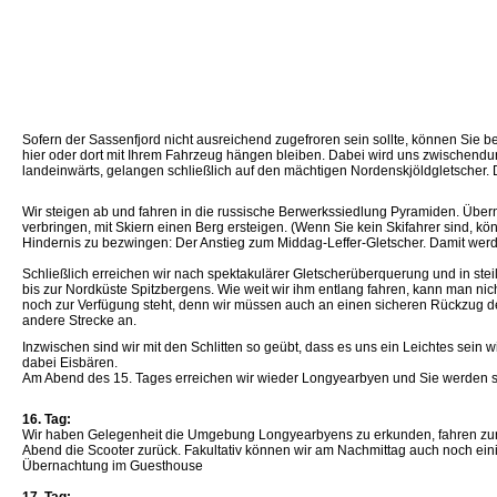
Sofern der Sassenfjord nicht ausreichend zugefroren sein sollte, können Sie b
hier oder dort mit Ihrem Fahrzeug hängen bleiben. Dabei wird uns zwischendu
landeinwärts, gelangen schließlich auf den mächtigen Nordenskjöldgletscher. D
Wir steigen ab und fahren in die russische Berwerkssiedlung Pyramiden. Über
verbringen, mit Skiern einen Berg ersteigen. (Wenn Sie kein Skifahrer sind, k
Hindernis zu bezwingen: Der Anstieg zum Middag-Leffer-Gletscher. Damit werd
Schließlich erreichen wir nach spektakulärer Gletscherüberquerung und in steil
bis zur Nordküste Spitzbergens. Wie weit wir ihm entlang fahren, kann man nicht
noch zur Verfügung steht, denn wir müssen auch an einen sicheren Rückzug de
andere Strecke an.
Inzwischen sind wir mit den Schlitten so geübt, dass es uns ein Leichtes sein 
dabei Eisbären.
Am Abend des 15. Tages erreichen wir wieder Longyearbyen und Sie werden 
16. Tag:
Wir haben Gelegenheit die Umgebung Longyearbyens zu erkunden, fahren zur 
Abend die Scooter zurück. Fakultativ können wir am Nachmittag auch noch ein
Übernachtung im Guesthouse