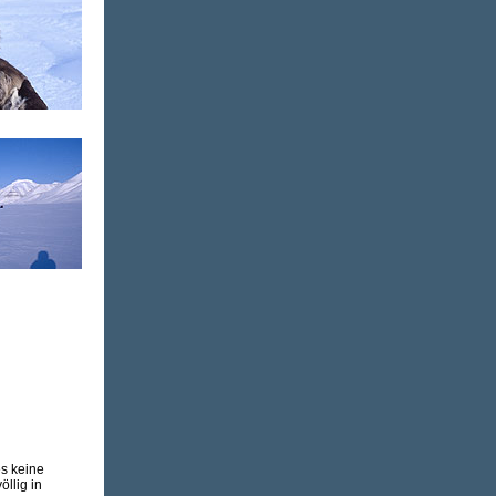
es keine
llig in