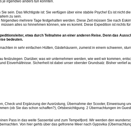
s je irgendwo anders tun könnten.
 sein. Das Wichtigste ist: Sie verfügen über eine stabile Psyche! Es ist nicht die 
allem zu sein.
m Nirgendwo mehrere Tage festgehalten werden. Diese Zeit müssen Sie nach Eski
 müssen alles so hinnehmen können, wie es kommt. Diese Expedition ist nichts fü
peditionsleiter, etwa durch Teilnahme an einer anderen Reise. Denn das Aussc
eise bedeuten.
ernachten in sehr einfachen Hütten, Gästehäusern, zumeist in einem schweren, stu
genau festzulegen. Darüber, was wir unternehmen werden, wie weit wir kommen, ents
und Eisverhältnisse. Sicherheit ist dabei unser oberster Grundsatz. Bisher verlief 
en, Check und Ergänzung der Ausrüstung, Übernahme der Scooter, Einweisung un
limmen (ob Sie das schon schaffen?), Ortsbesichtigung. 2 Übernachtungen im Gues
 einen Pass in das weite Sassental und zum Tempelfjord. Wir werden den wunders
 übernachten. Von hier gehts über das gefrorene Meer nach Gypsvika (Übernachtung