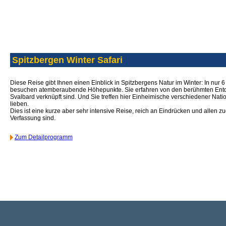
Spitzbergen Winter Safari
Diese Reise gibt Ihnen einen Einblick in Spitzbergens Natur im Winter: In nur 6
besuchen atemberaubende Höhepunkte. Sie erfahren von den berühmten Entd
Svalbard verknüpft sind. Und Sie treffen hier Einheimische verschiedener Nationa
lieben.
Dies ist eine kurze aber sehr intensive Reise, reich an Eindrücken und allen zug
Verfassung sind.
Zum Detailprogramm
Abenteuer- und, Erlebnisreisen, Expedit
Arktis: Spitzbergen, Grönland, Kanada, Russische Arktis, Franz Josef Land,
Antarktis: Falkland Inseln, Südgeorgien, Antark