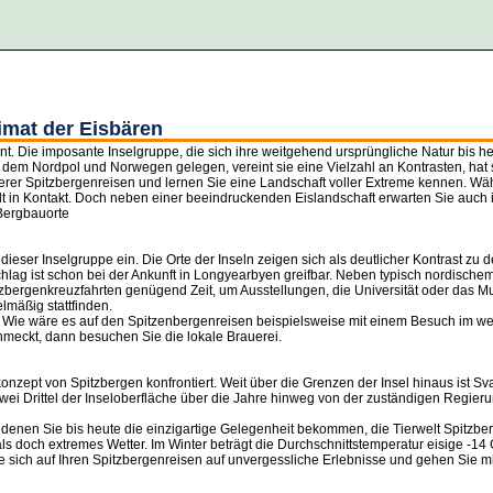
imat der Eisbären
nt. Die imposante Inselgruppe, die sich ihre weitgehend ursprüngliche Natur bis h
 dem Nordpol und Norwegen gelegen, vereint sie eine Vielzahl an Kontrasten, hat 
erer Spitzbergenreisen und lernen Sie eine Landschaft voller Extreme kennen. Wä
t in Kontakt. Doch neben einer beeindruckenden Eislandschaft erwarten Sie auch
 Bergbauorte
ser Inselgruppe ein. Die Orte der Inseln zeigen sich als deutlicher Kontrast zu de
ag ist schon bei der Ankunft in Longyearbyen greifbar. Neben typisch nordischem 
itzbergenkreuzfahrten genügend Zeit, um Ausstellungen, die Universität oder das 
lmäßig stattfinden.
n. Wie wäre es auf den Spitzenbergenreisen beispielsweise mit einem Besuch im we
hmeckt, dann besuchen Sie die lokale Brauerei.
nzept von Spitzbergen konfrontiert. Weit über die Grenzen der Insel hinaus ist Sv
i Drittel der Inseloberfläche über die Jahre hinweg von der zuständigen Regieru
 denen Sie bis heute die einzigartige Gelegenheit bekommen, die Tierwelt Spitzbe
s doch extremes Wetter. Im Winter beträgt die Durchschnittstemperatur eisige -14 
e sich auf Ihren Spitzbergenreisen auf unvergessliche Erlebnisse und gehen Sie mi