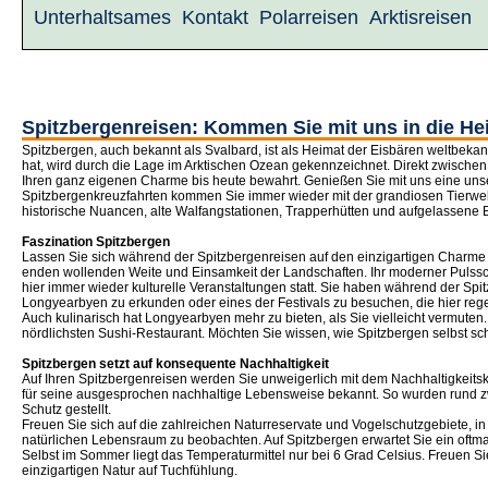
Unterhaltsames
Kontakt
Polarreisen
Arktisreisen
Spitzbergenreisen: Kommen Sie mit uns in die He
Spitzbergen, auch bekannt als Svalbard, ist als Heimat der Eisbären weltbekan
hat, wird durch die Lage im Arktischen Ozean gekennzeichnet. Direkt zwischen
Ihren ganz eigenen Charme bis heute bewahrt. Genießen Sie mit uns eine uns
Spitzbergenkreuzfahrten kommen Sie immer wieder mit der grandiosen Tierwel
historische Nuancen, alte Walfangstationen, Trapperhütten und aufgelassene
Faszination Spitzbergen
Lassen Sie sich während der Spitzbergenreisen auf den einzigartigen Charme die
enden wollenden Weite und Einsamkeit der Landschaften. Ihr moderner Pulsschl
hier immer wieder kulturelle Veranstaltungen statt. Sie haben während der Sp
Longyearbyen zu erkunden oder eines der Festivals zu besuchen, die hier rege
Auch kulinarisch hat Longyearbyen mehr zu bieten, als Sie vielleicht vermute
nördlichsten Sushi-Restaurant. Möchten Sie wissen, wie Spitzbergen selbst sc
Spitzbergen setzt auf konsequente Nachhaltigkeit
Auf Ihren Spitzbergenreisen werden Sie unweigerlich mit dem Nachhaltigkeitsko
für seine ausgesprochen nachhaltige Lebensweise bekannt. So wurden rund zwe
Schutz gestellt.
Freuen Sie sich auf die zahlreichen Naturreservate und Vogelschutzgebiete, in
natürlichen Lebensraum zu beobachten. Auf Spitzbergen erwartet Sie ein oftmal
Selbst im Sommer liegt das Temperaturmittel nur bei 6 Grad Celsius. Freuen Si
einzigartigen Natur auf Tuchfühlung.