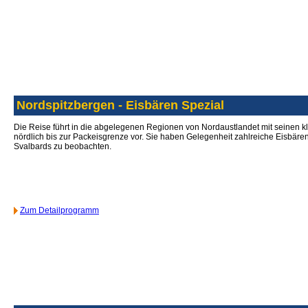
Nordspitzbergen - Eisbären Spezial
Die Reise führt in die abgelegenen Regionen von Nordaustlandet mit seinen kle
nördlich bis zur Packeisgrenze vor. Sie haben Gelegenheit zahlreiche Eisbären
Svalbards zu beobachten.
Zum Detailprogramm