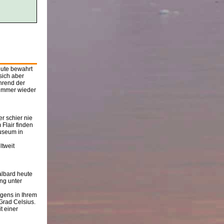
eute bewahrt
sich aber
hrend der
 immer wieder
r schier nie
Flair finden
Museum in
ltweit
albard heute
ng unter
rgens in Ihrem
Grad Celsius.
t einer