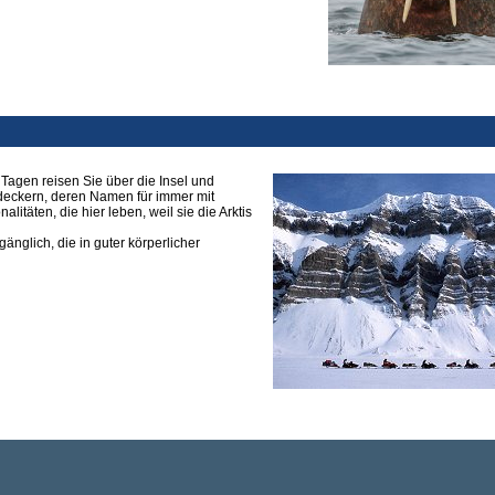
 Tagen reisen Sie über die Insel und
eckern, deren Namen für immer mit
litäten, die hier leben, weil sie die Arktis
änglich, die in guter körperlicher
ionen in die entlegensten Regionen der Arktis und Antarktis
 NW-Passage, Chukotka, (Wrangel Insel NO-Sibirien), Nordlichtreisen, Wanderungen und Skitoure
tische Halbinsel, Rossmeer, Patagonien, mit vielen Tierbeobachtungen