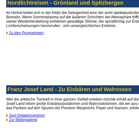
Nordlichtreisen - Grönland und Spitzbergen
Im Herbst bietet sich in der Arktis die Gelegenheit eine der wohl spektakulär
Borealis. Wenn Sonnenplasma auf die äußeren Schichten der Atmosphäre trifft,
seiner Wiederherstellung entstehen gewaltige Ströme, die spiralförmig zur Er
Lichterscheinungen hervorrufen - erin unvergleichliches Erlebnis.
Zu den Programmen
Franz Josef Land - Zu Eisbären und Walrossen
Wer die arktische Tierwelt in ihrer ganzen Vielfalt erleben möchte erhält auf di
Josef Land leben große Eisbärpopulationen und Walrosskolonien, die wir aus 
das Packeis auf den Spuren der Pioniere Weyprecht, Payer und Nansen, erlebe
Zum Detailprogramm
Zur Bildergalerie