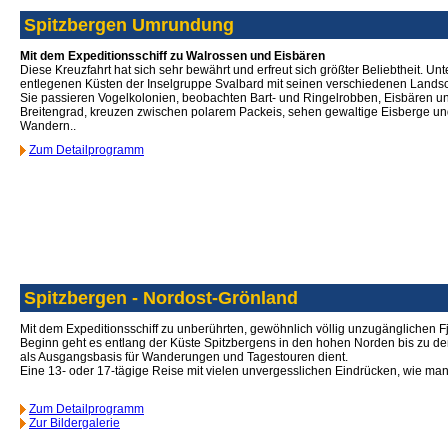
Spitzbergen Umrundung
Mit dem Expeditionsschiff zu Walrossen und Eisbären
Diese Kreuzfahrt hat sich sehr bewährt und erfreut sich größter Beliebtheit. U
entlegenen Küsten der Inselgruppe Svalbard mit seinen verschiedenen Landsch
Sie passieren Vogelkolonien, beobachten Bart- und Ringelrobben, Eisbären 
Breitengrad, kreuzen zwischen polarem Packeis, sehen gewaltige Eisberge u
Wandern..
Zum Detailprogramm
Spitzbergen - Nordost-Grönland
Mit dem Expeditionsschiff zu unberührten, gewöhnlich völlig unzugänglichen 
Beginn geht es entlang der Küste Spitzbergens in den hohen Norden bis zu den
als Ausgangsbasis für Wanderungen und Tagestouren dient.
Eine 13- oder 17-tägige Reise mit vielen unvergesslichen Eindrücken, wie man 
Zum Detailprogramm
Zur Bildergalerie